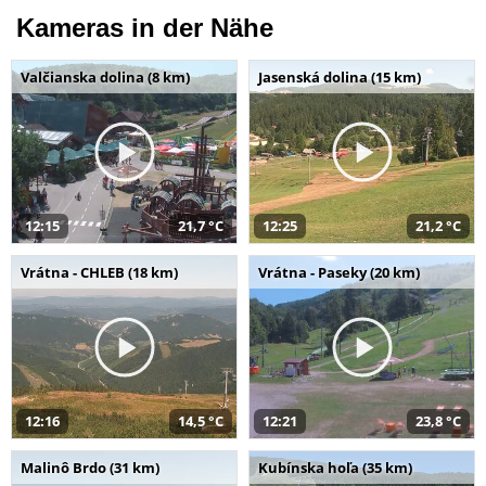
Kameras in der Nähe
Valčianska dolina (8 km)
Jasenská dolina (15 km)
12:15
21,7 °C
12:25
21,2 °C
Vrátna - CHLEB (18 km)
Vrátna - Paseky (20 km)
12:16
14,5 °C
12:21
23,8 °C
Malinô Brdo (31 km)
Kubínska hoľa (35 km)