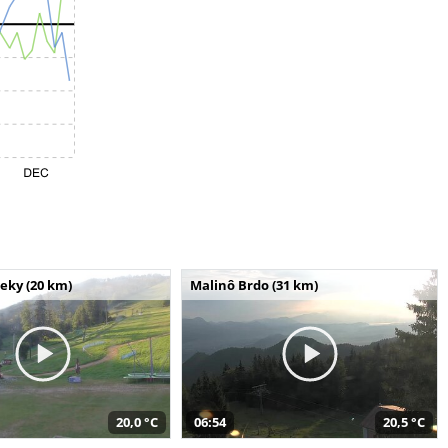
seky (20 km)
Malinô Brdo (31 km)
20,0 °C
06:54
20,5 °C