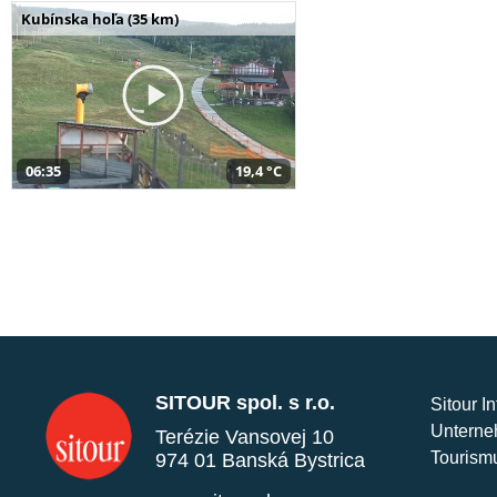
Kubínska hoľa (35 km)
06:35
19,4 °C
SITOUR spol. s r.o.
Sitour I
Unterne
Terézie Vansovej 10
Tourism
974 01 Banská Bystrica