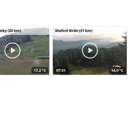
seky (20 km)
Malinô Brdo (31 km)
17,2 °C
07:31
14,0 °C