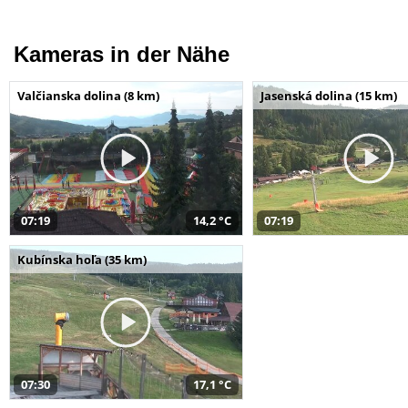
Kameras in der Nähe
Valčianska dolina (8 km)
Jasenská dolina (15 km)
07:19
14,2 °C
07:19
Kubínska hoľa (35 km)
07:30
17,1 °C