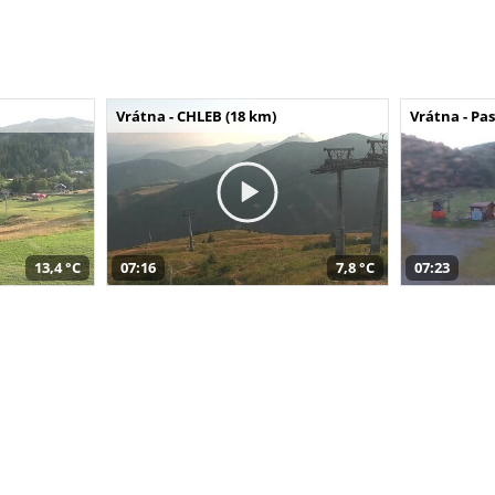
Vrátna - CHLEB (18 km)
Vrátna - Pa
13,4 °C
07:16
7,8 °C
07:23