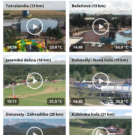
Tatralandia (13 km)
Bešeňová (13 km)
14:38
23,0 °C
14:48
24,0 °C
Jasenská dolina (18 km)
Donovaly - Nová hoľa (19 km)
15:11
21,5 °C
14:45
20,8 °C
Donovaly - Záhradište (20 km)
Kubínska hoľa (21 km)