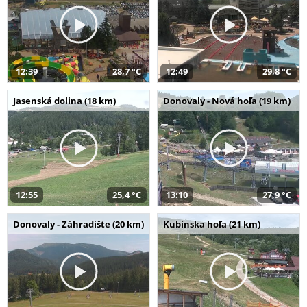
12:39
28,7 °C
12:49
29,8 °C
Jasenská dolina (18 km)
Donovaly - Nová hoľa (19 km)
12:55
25,4 °C
13:10
27,9 °C
Donovaly - Záhradište (20 km)
Kubínska hoľa (21 km)