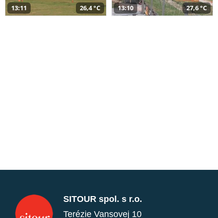
13:11
26,4 °C
13:10
27,6 °C
SITOUR spol. s r.o.
Terézie Vansovej 10