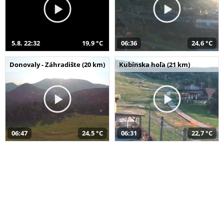
5.8. 22:32
19,9 °C
06:36
24,6 °C
Donovaly - Záhradište (20 km)
Kubínska hoľa (21 km)
06:47
24,5 °C
06:31
22,7 °C