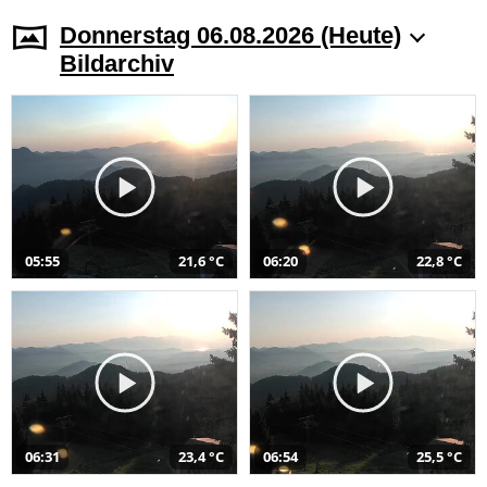
Donnerstag 06.08.2026 (Heute)
Bildarchiv
05:55
21,6 °C
06:20
22,8 °C
06:31
23,4 °C
06:54
25,5 °C