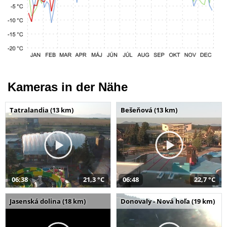
Kameras in der Nähe
Tatralandia (13 km)
Bešeňová (13 km)
06:38
21,3 °C
06:48
22,7 °C
Jasenská dolina (18 km)
Donovaly - Nová hoľa (19 km)