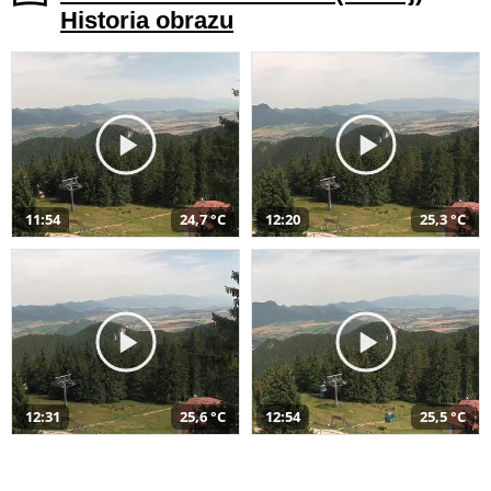
Historia obrazu
11:54
24,7 °C
12:20
25,3 °C
12:31
25,6 °C
12:54
25,5 °C