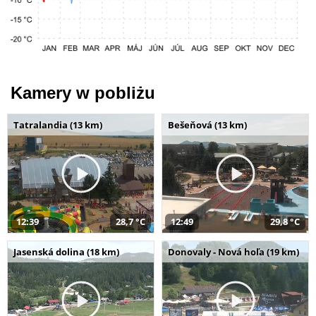
Kamery w pobliżu
Tatralandia (13 km)
Bešeňová (13 km)
12:39
28,7 °C
12:49
29,8 °C
Jasenská dolina (18 km)
Donovaly - Nová hoľa (19 km)