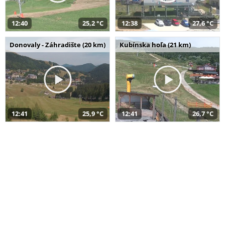
12:40
25,2 °C
12:38
27,6 °C
Donovaly - Záhradište (20 km)
Kubínska hoľa (21 km)
12:41
25,9 °C
12:41
26,7 °C