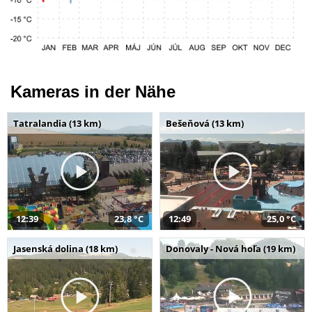
Kameras in der Nähe
Tatralandia (13 km)
Bešeňová (13 km)
12:39
23,8 °C
12:49
25,0 °C
Jasenská dolina (18 km)
Donovaly - Nová hoľa (19 km)