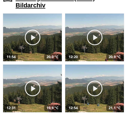
Bildarchiv
11:54
20,0 °C
12:20
20,9 °C
12:31
19,9 °C
12:54
21,1 °C