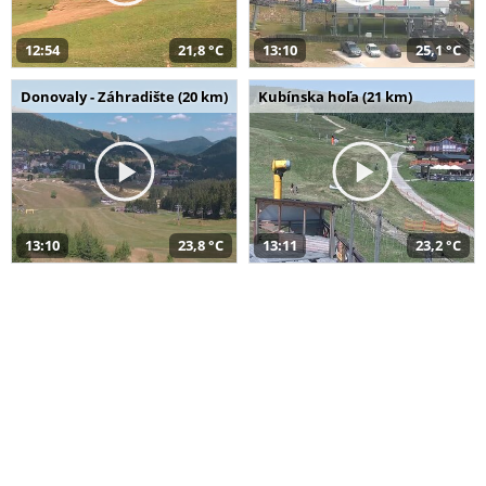
12:54
21,8 °C
13:10
25,1 °C
Donovaly - Záhradište (20 km)
Kubínska hoľa (21 km)
13:10
23,8 °C
13:11
23,2 °C