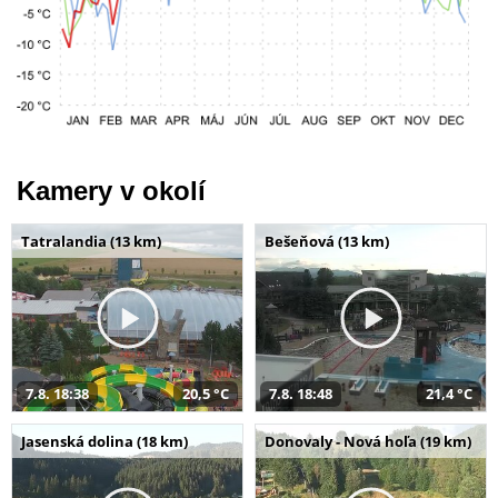
Kamery v okolí
Tatralandia (13 km)
Bešeňová (13 km)
7.8. 18:38
20,5 °C
7.8. 18:48
21,4 °C
Jasenská dolina (18 km)
Donovaly - Nová hoľa (19 km)