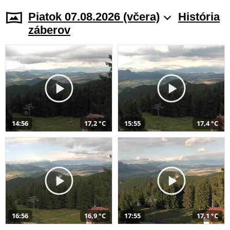
Piatok 07.08.2026 (včera)
História
záberov
14:56
17,2 °C
15:55
17,4 °C
16:56
16,9 °C
17:55
17,1 °C