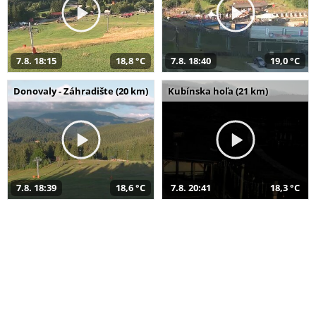
7.8. 18:15
18,8 °C
7.8. 18:40
19,0 °C
Donovaly - Záhradište (20 km)
Kubínska hoľa (21 km)
7.8. 18:39
18,6 °C
7.8. 20:41
18,3 °C