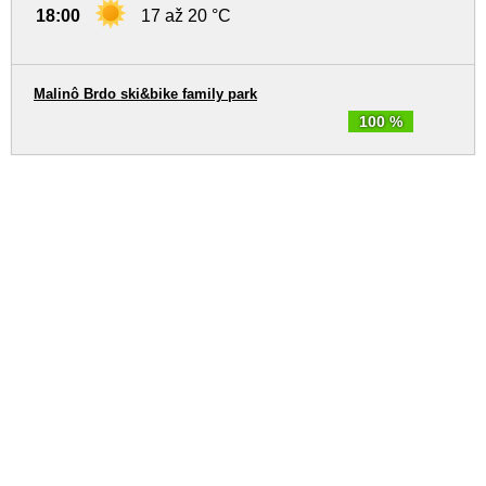
18:00
17 až 20 °C
Malinô Brdo ski&bike family park
100 %