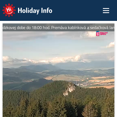
Holiday Info
ádzkovej dobe do 18:00 hod. Premáva kabínková a sedačková lanovka