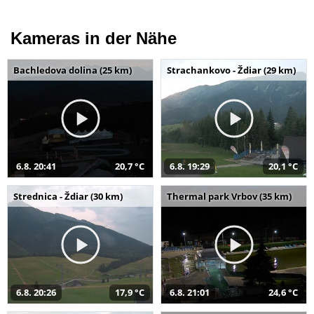
Kameras in der Nähe
Bachledova dolina (25 km)
Strachankovo - Ždiar (29 km)
6.8. 20:41
20,7 °C
6.8. 19:29
20,1 °C
Strednica - Ždiar (30 km)
Thermal park Vrbov (35 km)
6.8. 20:26
17,9 °C
6.8. 21:01
24,6 °C