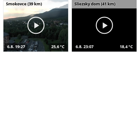
Smokovce (39 km)
Sliezsky dom (41 km)
6.8. 19:27
25,6 °C
6.8. 23:07
18,4 °C