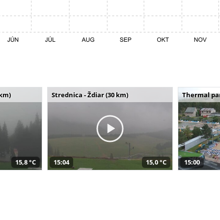
 km)
Strednica - Ždiar (30 km)
Thermal par
15,8 °C
15:04
15,0 °C
15:00