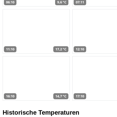
06:10
9,6 °C
07:11
11:10
17,2 °C
12:10
16:10
14,7 °C
17:10
Historische Temperaturen