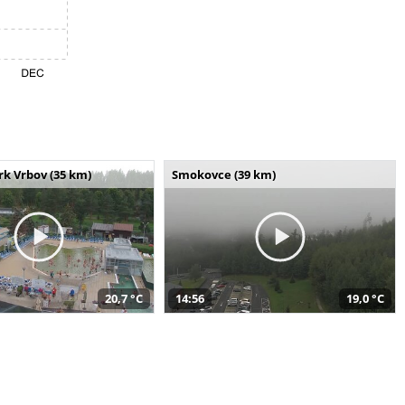
k Vrbov (35 km)
Smokovce (39 km)
20,7 °C
14:56
19,0 °C