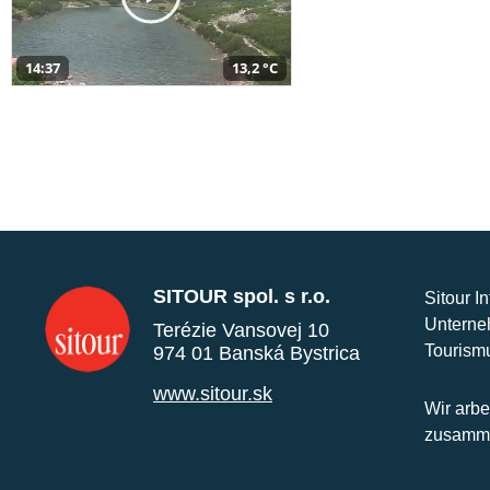
14:37
13,2 °C
SITOUR spol. s r.o.
Sitour I
Unterne
Terézie Vansovej 10
Tourism
974 01 Banská Bystrica
www.sitour.sk
Wir arbe
zusamme