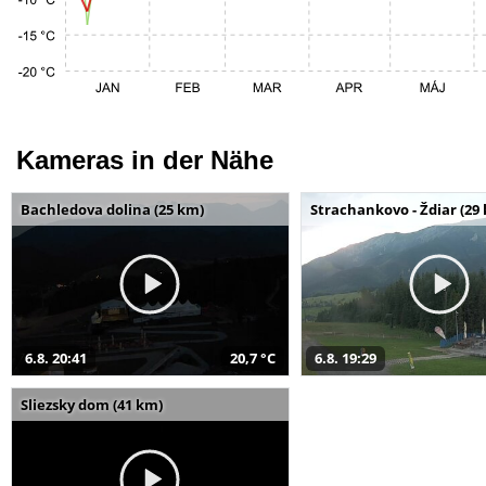
Kameras in der Nähe
Bachledova dolina (25 km)
Strachankovo - Ždiar (29
6.8. 20:41
20,7 °C
6.8. 19:29
Sliezsky dom (41 km)