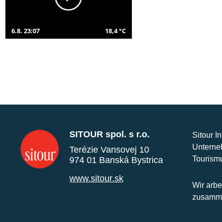
6.8. 23:07
18,4 °C
SITOUR spol. s r.o.
Sitour I
Unterne
Terézie Vansovej 10
Tourism
974 01 Banská Bystrica
www.sitour.sk
Wir arbe
zusamme