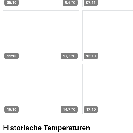
06:10
9,6 °C
07:11
11:10
17,2 °C
12:10
16:10
14,7 °C
17:10
Historische Temperaturen