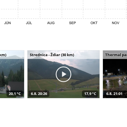
 km)
Strednica - Ždiar (30 km)
Thermal par
20,1 °C
6.8. 20:26
17,9 °C
6.8. 21:01