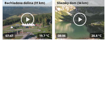
Bachledova dolina (31 km)
Sliezsky dom (34 km)
07:47
19,7 °C
08:06
20,8 °C