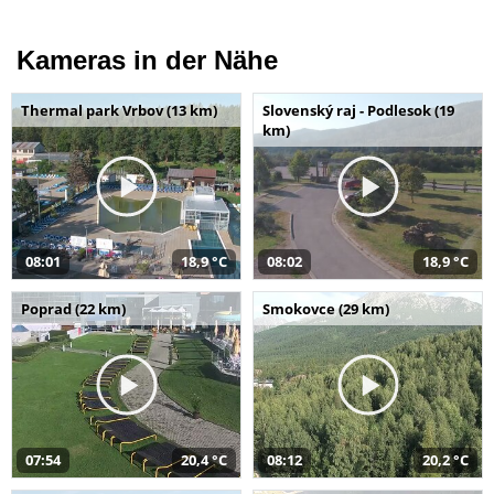
Kameras in der Nähe
Thermal park Vrbov (13 km)
Slovenský raj - Podlesok (19
km)
08:01
18,9 °C
08:02
18,9 °C
Poprad (22 km)
Smokovce (29 km)
07:54
20,4 °C
08:12
20,2 °C