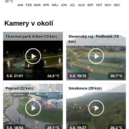
Kamery v okolí
Thermal park Vrbov (13 km)
Slovenský raj - Podlesok (19
km)
5.8. 21:01
24,8 °C
5.8. 19:15
26,7 °C
Poprad (22 km)
Smokovce (29 km)
5.8. 18:54
29,1 °C
5.8. 19:27
26,2 °C