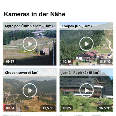
Kameras in der Nähe
Mýto pod Ďumbierom (6 km)
Chopok juh (6 km)
09:57
10:19
18,6 °C
Chopok sever (9 km)
Jasná - Repiská (15 km)
09:54
13,5 °C
10:05
16,5 °C