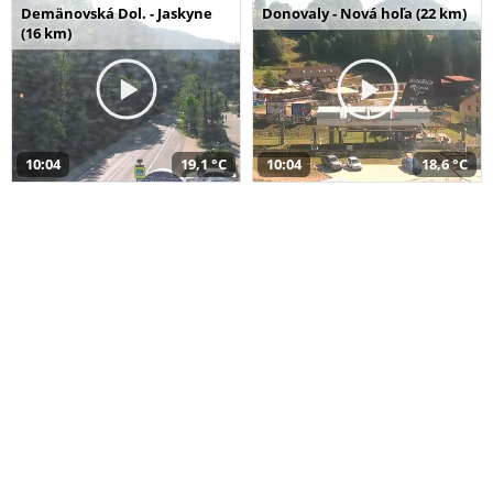
Demänovská Dol. - Jaskyne
Donovaly - Nová hoľa (22 km)
(16 km)
10:04
19,1 °C
10:04
18,6 °C