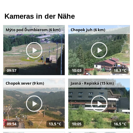
Kameras in der Nähe
Mýto pod Ďumbierom (6 km)
Chopok juh (6 km)
09:57
10:03
18,3 °C
Chopok sever (9 km)
Jasná - Repiská (15 km)
09:54
13,5 °C
10:05
16,5 °C