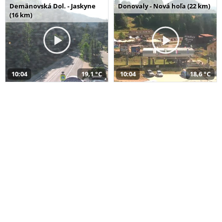
Demänovská Dol. - Jaskyne
Donovaly - Nová hoľa (22 km)
(16 km)
10:04
19,1 °C
10:04
18,6 °C