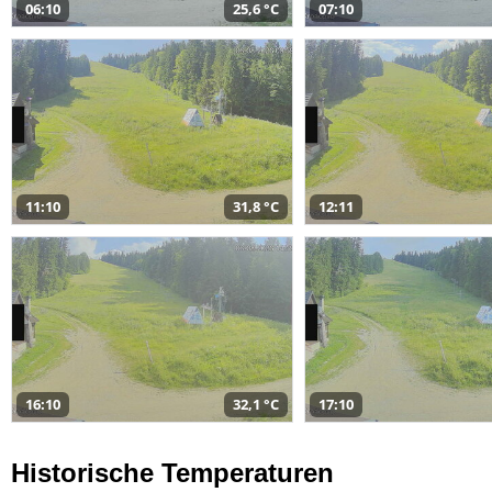
06:10
25,6 °C
07:10
11:10
31,8 °C
12:11
16:10
32,1 °C
17:10
Historische Temperaturen