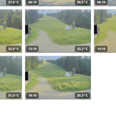
27,9 °C
08:10
29,5 °C
09:10
32,0 °C
13:10
32,2 °C
14:10
31,0 °C
18:10
30,3 °C