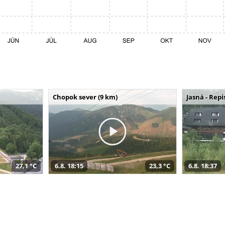
Chopok sever (9 km)
Jasná - Repi
27,1 °C
6.8. 18:15
23,3 °C
6.8. 18:37