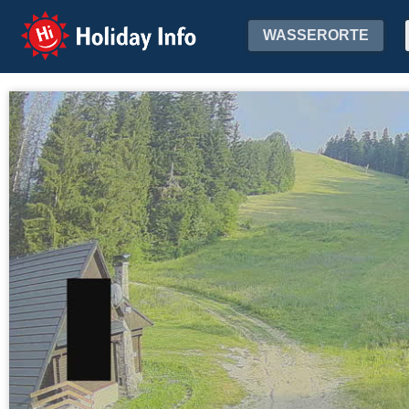
Holiday Info
WASSERORTE