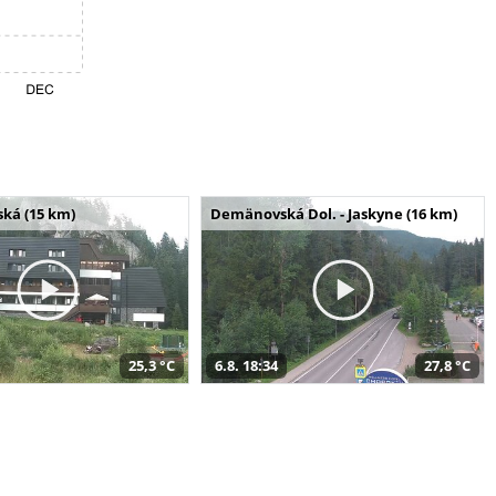
ská (15 km)
Demänovská Dol. - Jaskyne (16 km)
25,3 °C
6.8. 18:34
27,8 °C