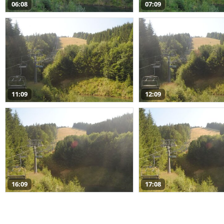
06:08
07:09
11:09
12:09
16:09
17:08