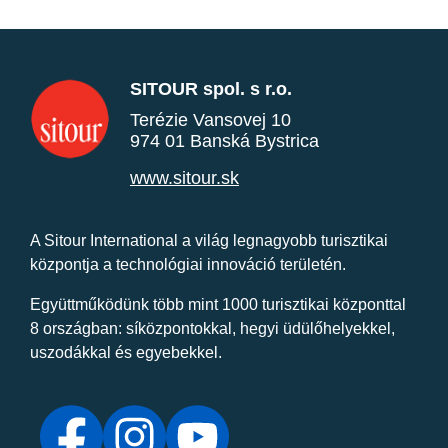
SITOUR spol. s r.o.
Terézie Vansovej 10
974 01 Banská Bystrica
www.sitour.sk
A Sitour International a világ legnagyobb turisztikai
központja a technológiai innováció területén.
Együttműködünk több mint 1000 turisztikai központtal
8 országban: síközpontokkal, hegyi üdülőhelyekkel,
uszodákkal és egyebekkel.