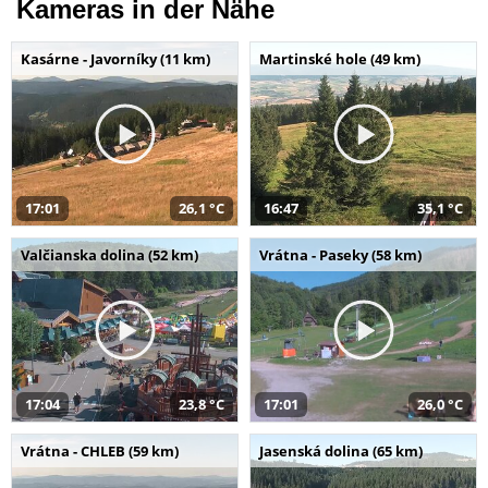
Kameras in der Nähe
Kasárne - Javorníky (11 km)
Martinské hole (49 km)
17:01
26,1 °C
16:47
35,1 °C
Valčianska dolina (52 km)
Vrátna - Paseky (58 km)
17:04
23,8 °C
17:01
26,0 °C
Vrátna - CHLEB (59 km)
Jasenská dolina (65 km)