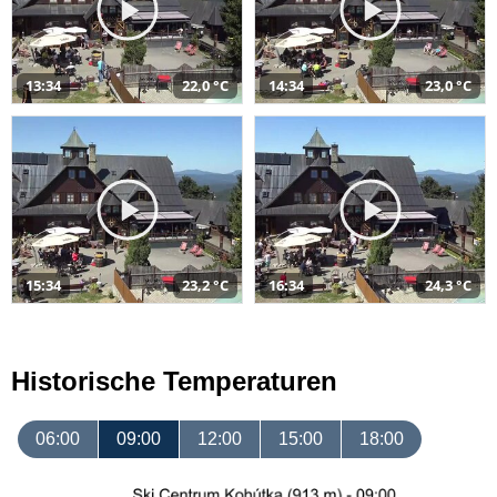
13:34
22,0 °C
14:34
23,0 °C
15:34
23,2 °C
16:34
24,3 °C
Historische Temperaturen
06:00
09:00
12:00
15:00
18:00