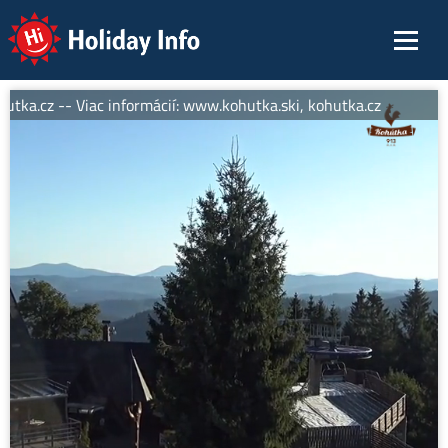
Holiday Info
tka.cz -- Viac informácií: www.kohutka.ski, kohutka.cz