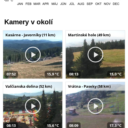
Kamery v okolí
Kasárne - Javorníky (11 km)
Martinské hole (49 km)
07:52
15,9 °C
08:13
15,0 °C
Valčianska dolina (52 km)
Vrátna - Paseky (58 km)
08:13
15,6 °C
08:09
17,3 °C