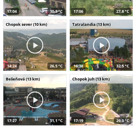
17:04
30,3 °C
17:06
27,8 °C
Chopok sever (10 km)
Tatralandia (13 km)
14:24
26,5 °C
16:38
32,5 °C
Bešeňová (13 km)
Chopok juh (13 km)
17:27
31,1 °C
17:19
29,0 °C