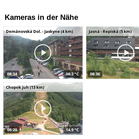
Kameras in der Nähe
Demänovská Dol. - Jaskyne (4 km)
Jasná - Repiská (5 km)
08:34
16,2 °C
08:36
Chopok juh (13 km)
08:20
14,9 °C