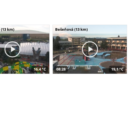
 (13 km)
Bešeňová (13 km)
16,4 °C
08:28
19,1 °C