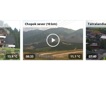
Chopok sever (10 km)
Tatralandia
13,9 °C
08:33
11,1 °C
07:40