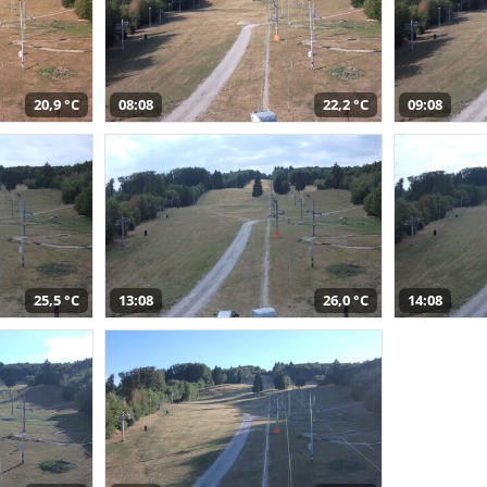
20,9 °C
08:08
22,2 °C
09:08
25,5 °C
13:08
26,0 °C
14:08