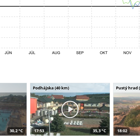
Podhájska (40 km)
Pustý hrad 
30,2 °C
17:53
35,3 °C
18:02