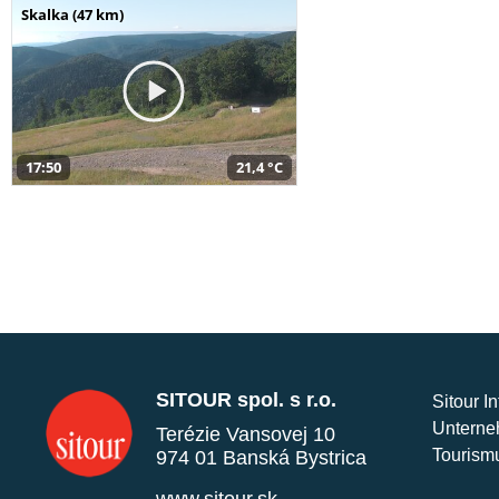
Skalka (47 km)
17:50
21,4 °C
SITOUR spol. s r.o.
Sitour I
Unterne
Terézie Vansovej 10
Tourism
974 01 Banská Bystrica
www.sitour.sk