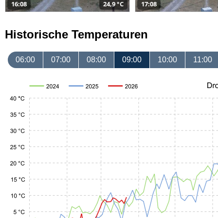
16:08
24,9 °C
17:08
Historische Temperaturen
06:00
07:00
08:00
09:00
10:00
11:00