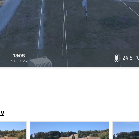
18:08
24.5 °
7. 8. 2026
iv