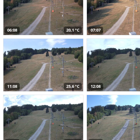
06:08
20,1 °C
07:07
11:08
25,6 °C
12:08