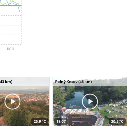
(43 km)
Poľný Kesov (46 km)
25,9 °C
18:07
30,5 °C