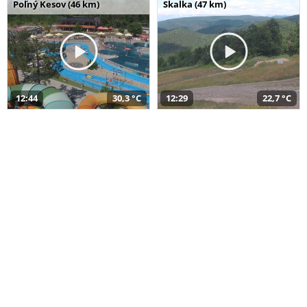
Poľný Kesov (46 km)
Skalka (47 km)
12:44
30,3 °C
12:29
22,7 °C