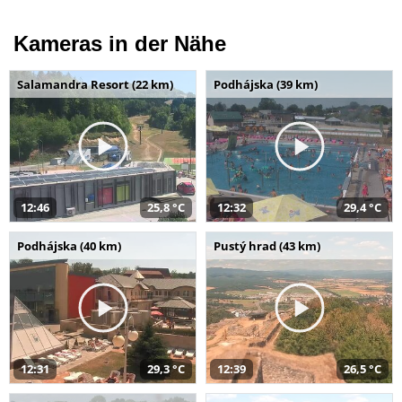
Kameras in der Nähe
Salamandra Resort (22 km)
Podhájska (39 km)
12:46
25,8 °C
12:32
29,4 °C
Podhájska (40 km)
Pustý hrad (43 km)
12:31
29,3 °C
12:39
26,5 °C