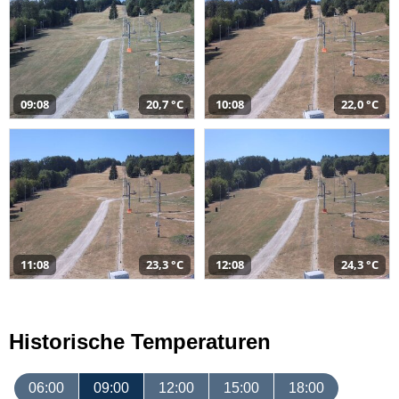
09:08
20,7 °C
10:08
22,0 °C
11:08
23,3 °C
12:08
24,3 °C
Historische Temperaturen
06:00
09:00
12:00
15:00
18:00