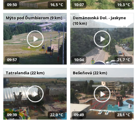
09:50
16,5 °C
10:07
19,3 °C
Mýto pod Ďumbierom (9 km)
Demänovská Dol. - Jaskyne
(10 km)
09:57
10:04
21,7 °C
Tatralandia (22 km)
Bešeňová (22 km)
09:39
22,0 °C
09:49
23,1 °C