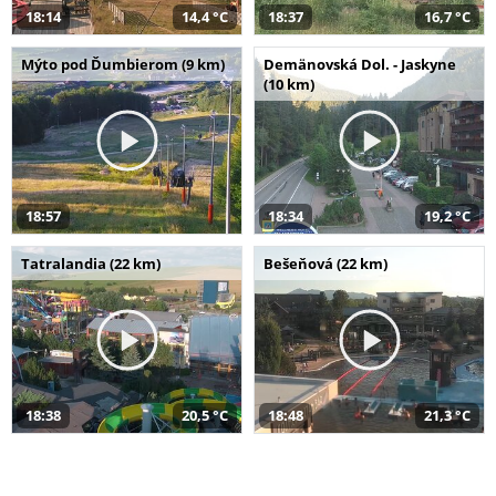
18:14
14,4 °C
18:37
16,7 °C
Mýto pod Ďumbierom (9 km)
Demänovská Dol. - Jaskyne
(10 km)
18:57
18:34
19,2 °C
Tatralandia (22 km)
Bešeňová (22 km)
18:38
20,5 °C
18:48
21,3 °C