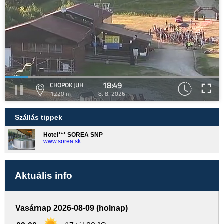
18:49
CHOPOK JUH
1220 m
8. 8. 2026
Szállás tippek
Hotel*** SOREA SNP
www.sorea.sk
Aktuális info
Vasárnap 2026-08-09 (holnap)