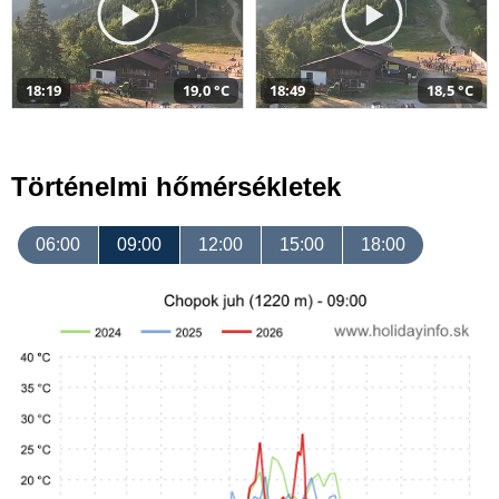
18:19
19,0 °C
18:49
18,5 °C
Történelmi hőmérsékletek
06:00
09:00
12:00
15:00
18:00