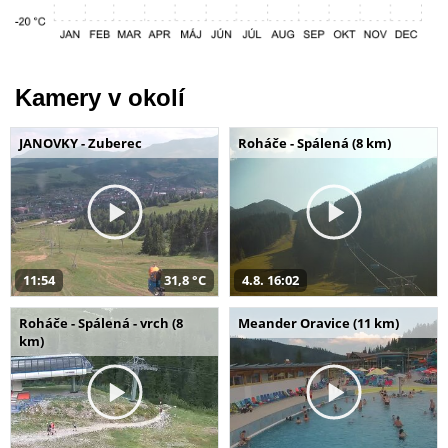
Kamery v okolí
JANOVKY - Zuberec
Roháče - Spálená (8 km)
11:54
31,8 °C
4.8. 16:02
Roháče - Spálená - vrch (8
Meander Oravice (11 km)
km)