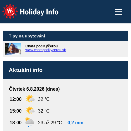
Holiday Info
Tipy na ubytování
Chata pod Kýčerou
www.chatapodkycerou.sk
Aktuální info
Čtvrtek 6.8.2026 (dnes)
12:00
32 °C
15:00
32 °C
18:00
23 až 29 °C
0,2 mm