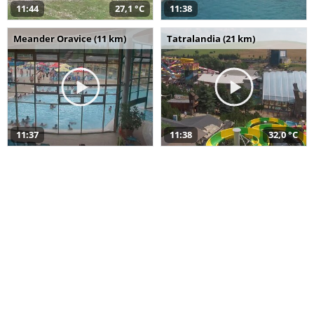
11:44
27,1 °C
11:38
Meander Oravice (11 km)
Tatralandia (21 km)
11:37
11:38
32,0 °C