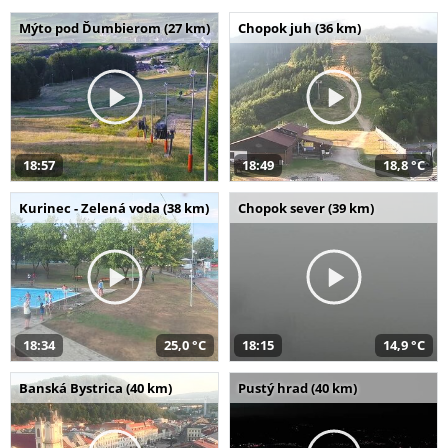
Mýto pod Ďumbierom (27 km)
Chopok juh (36 km)
18:57
18:49
18,8 °C
Kurinec - Zelená voda (38 km)
Chopok sever (39 km)
18:34
25,0 °C
18:15
14,9 °C
Banská Bystrica (40 km)
Pustý hrad (40 km)