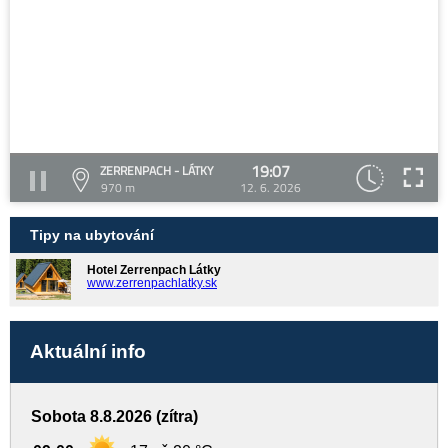
19:07
ZERRENPACH - LÁTKY
970 m
12. 6. 2026
Tipy na ubytování
Hotel Zerrenpach Látky
www.zerrenpachlatky.sk
Aktuální info
Sobota 8.8.2026 (zítra)