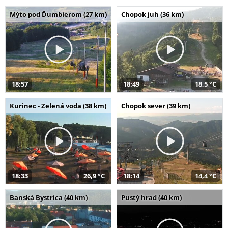
Mýto pod Ďumbierom (27 km)
Chopok juh (36 km)
18:57
18:49
18,5 °C
Kurinec - Zelená voda (38 km)
Chopok sever (39 km)
18:33
26,9 °C
18:14
14,4 °C
Banská Bystrica (40 km)
Pustý hrad (40 km)