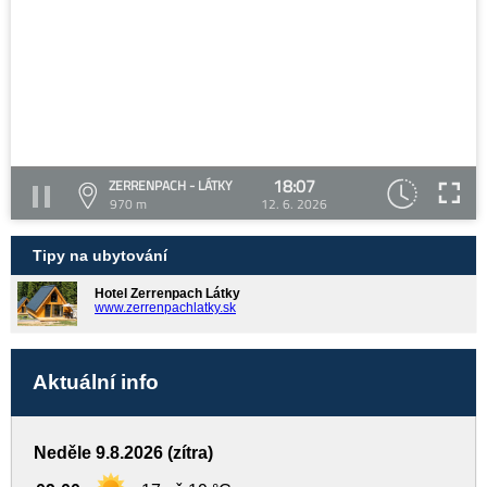
18:07
ZERRENPACH - LÁTKY
970 m
12. 6. 2026
Tipy na ubytování
Hotel Zerrenpach Látky
www.zerrenpachlatky.sk
Aktuální info
Neděle 9.8.2026 (zítra)