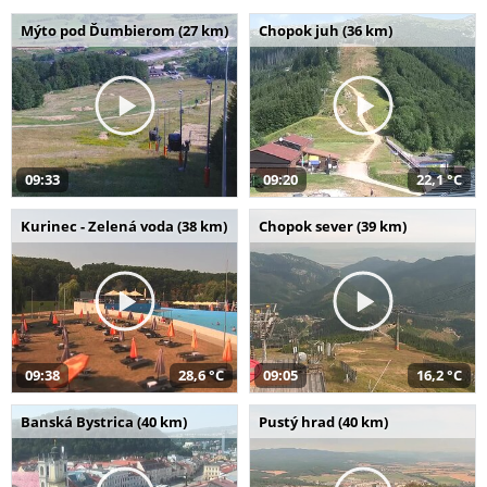
Mýto pod Ďumbierom (27 km)
Chopok juh (36 km)
09:33
09:20
22,1 °C
Kurinec - Zelená voda (38 km)
Chopok sever (39 km)
09:38
28,6 °C
09:05
16,2 °C
Banská Bystrica (40 km)
Pustý hrad (40 km)