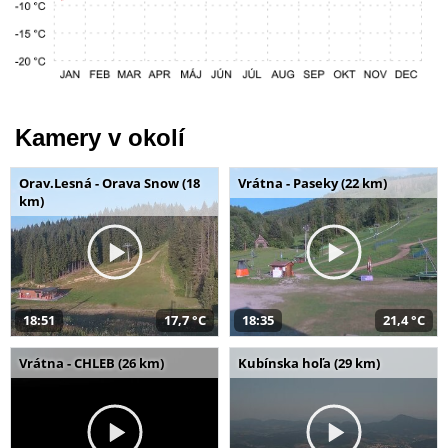
Kamery v okolí
Orav.Lesná - Orava Snow (18
Vrátna - Paseky (22 km)
km)
18:51
17,7 °C
18:35
21,4 °C
Vrátna - CHLEB (26 km)
Kubínska hoľa (29 km)