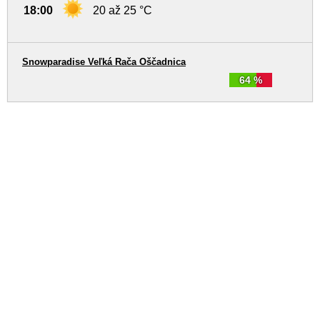
18:00
20 až 25 °C
Snowparadise Veľká Rača Oščadnica
64 %