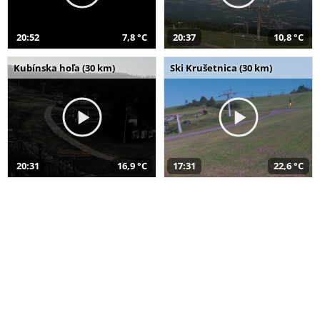
20:52
7,8 °C
20:37
10,8 °C
Kubínska hoľa (30 km)
Ski Krušetnica (30 km)
20:31
16,9 °C
17:31
22,6 °C