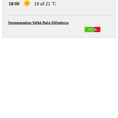
18:00
19 až 21 °C
Snowparadise Veľká Rača Oščadnica
64 %