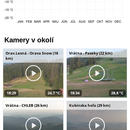
Kamery v okolí
Orav.Lesná - Orava Snow (18
Vrátna - Paseky (22 km)
km)
18:29
24,7 °C
18:34
28,8 °C
Vrátna - CHLEB (26 km)
Kubínska hoľa (29 km)