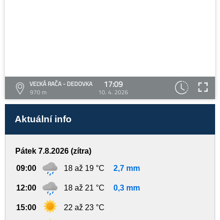
17:09
VEĽKÁ RAČA - DEDOVKA
970 m
10. 4. 2026
Aktuální info
Pátek 7.8.2026 (zítra)
09:00
18 až 19 °C
2,7 mm
12:00
18 až 21 °C
0,3 mm
15:00
22 až 23 °C