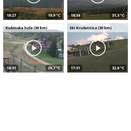
18:27
19,9 °C
18:34
31,3 °C
Kubínska hoľa (30 km)
Ski Krušetnica (30 km)
18:31
29,7 °C
17:31
32,8 °C