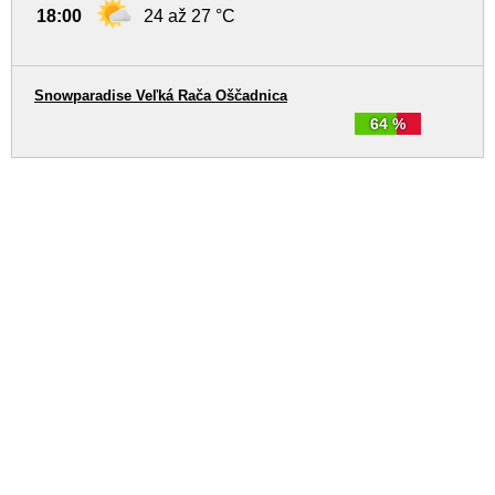
18:00
24 až 27 °C
Snowparadise Veľká Rača Oščadnica
64 %