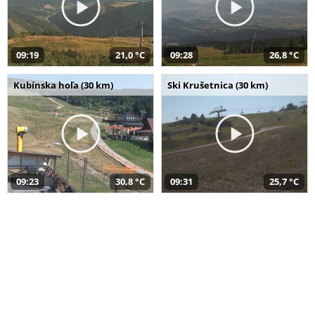
09:19
21,0 °C
09:28
26,8 °C
Kubínska hoľa (30 km)
Ski Krušetnica (30 km)
09:23
30,8 °C
09:31
25,7 °C