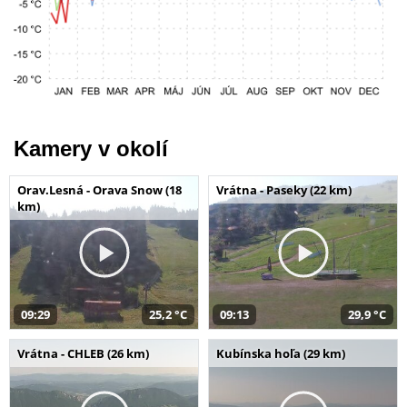
Kamery v okolí
Orav.Lesná - Orava Snow (18
Vrátna - Paseky (22 km)
km)
09:29
25,2 °C
09:13
29,9 °C
Vrátna - CHLEB (26 km)
Kubínska hoľa (29 km)