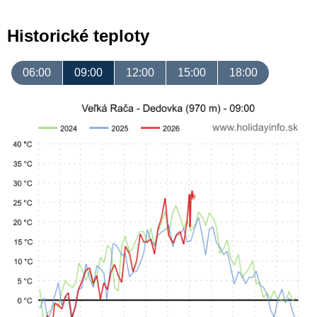
Historické teploty
06:00
09:00
12:00
15:00
18:00