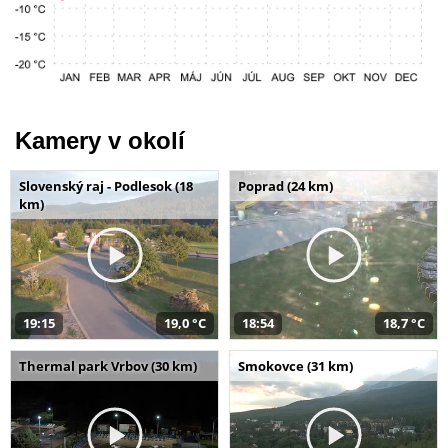
Kamery v okolí
Slovenský raj - Podlesok (18
Poprad (24 km)
km)
19:15
19,0 °C
18:54
18,7 °C
Thermal park Vrbov (30 km)
Smokovce (31 km)