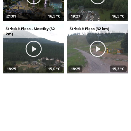
21:01
16,5 °C
19:27
16,5 °C
Štrbské Pleso - Mostíky (32
Štrbské Pleso (32 km)
km)
18:25
15,0 °C
18:25
15,3 °C