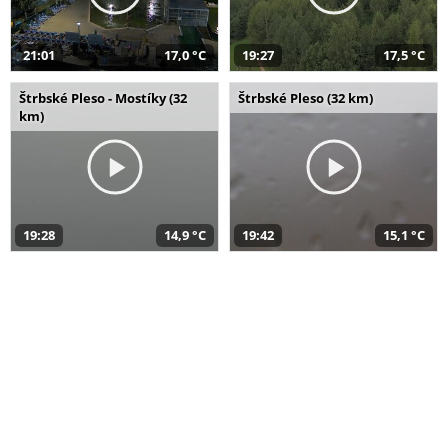
21:01
17,0 °C
19:27
17,5 °C
Štrbské Pleso - Mostíky (32
Štrbské Pleso (32 km)
km)
19:28
14,9 °C
19:42
15,1 °C