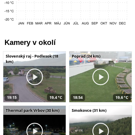
Kamery v okolí
Slovenský raj - Podlesok (18
Poprad (24 km)
km)
19:15
19,4 °C
18:54
19,6 °C
Thermal park Vrbov (30 km)
Smokovce (31 km)