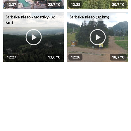
12:37
22,7 °C
12:28
20,7 °C
Štrbské Pleso - Mostíky (32
Štrbské Pleso (32 km)
km)
12:27
13,6 °C
12:26
18,7 °C