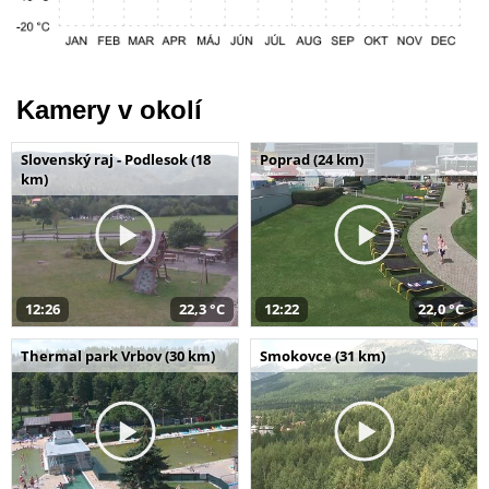
Kamery v okolí
Slovenský raj - Podlesok (18
Poprad (24 km)
km)
12:26
22,3 °C
12:22
22,0 °C
Thermal park Vrbov (30 km)
Smokovce (31 km)