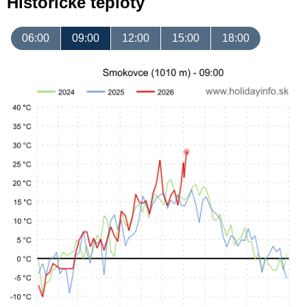
Historické teploty
06:00
09:00
12:00
15:00
18:00