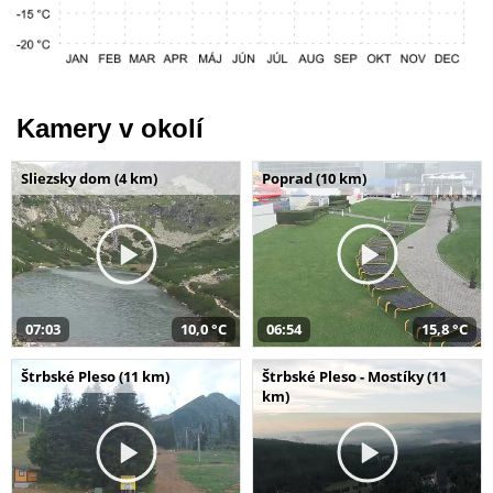
Kamery v okolí
Sliezsky dom (4 km)
Poprad (10 km)
07:03
10,0 °C
06:54
15,8 °C
Štrbské Pleso (11 km)
Štrbské Pleso - Mostíky (11
km)