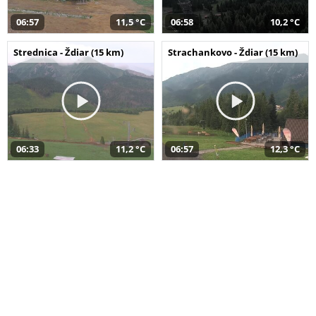
06:57
11,5 °C
06:58
10,2 °C
Strednica - Ždiar (15 km)
Strachankovo - Ždiar (15 km)
06:33
11,2 °C
06:57
12,3 °C