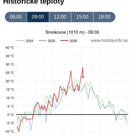
Historické teploty
06:00
09:00
12:00
15:00
18:00