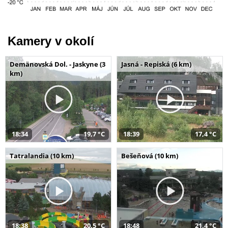
Kamery v okolí
Demänovská Dol. - Jaskyne (3
Jasná - Repiská (6 km)
km)
18:34
19,7 °C
18:39
17,4 °C
Tatralandia (10 km)
Bešeňová (10 km)
18:38
20,5 °C
18:48
21,4 °C