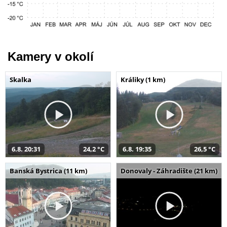
Kamery v okolí
Skalka
Králiky (1 km)
6.8. 20:31
24,2 °C
6.8. 19:35
26,5 °C
Banská Bystrica (11 km)
Donovaly - Záhradište (21 km)