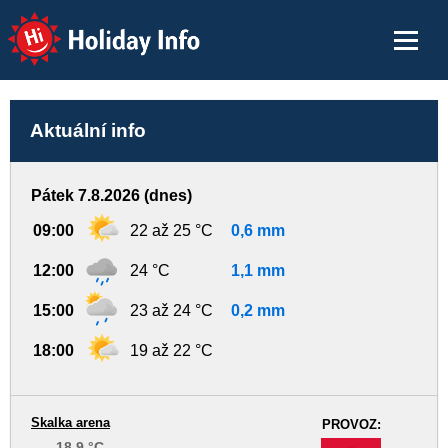
Holiday Info
Aktuální info
Pátek 7.8.2026 (dnes)
09:00
22 až 25 °C
0,6 mm
12:00
24 °C
1,1 mm
15:00
23 až 24 °C
0,2 mm
18:00
19 až 22 °C
Skalka arena
PROVOZ:
18.9 °C
-