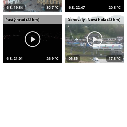
6.8. 19:34
30,7 °C
6.8. 22:47
20,3 °C
Pustý hrad (22 km)
Donovaly - Nová hoľa (23 km)
6.8. 21:01
26,9 °C
05:35
17,3 °C