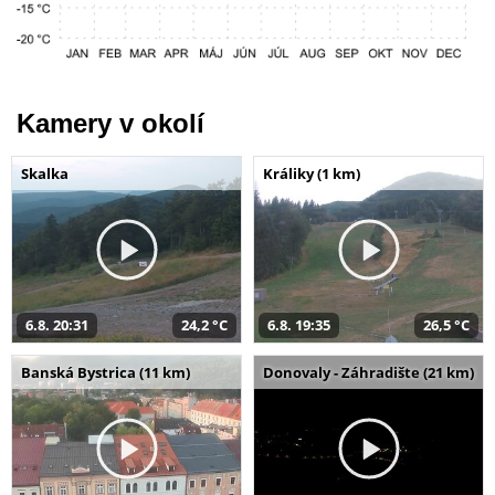
Kamery v okolí
Skalka
Králiky (1 km)
6.8. 20:31
24,2 °C
6.8. 19:35
26,5 °C
Banská Bystrica (11 km)
Donovaly - Záhradište (21 km)