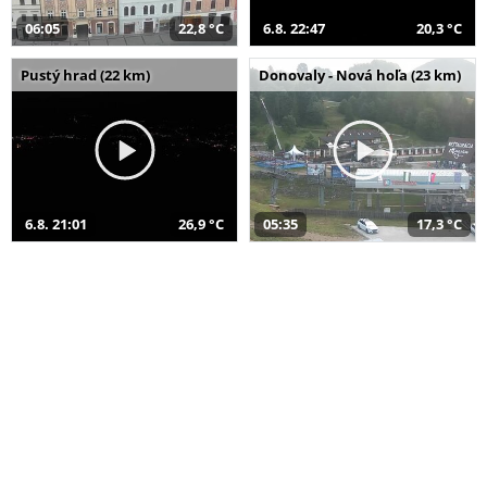
06:05
22,8 °C
6.8. 22:47
20,3 °C
Pustý hrad (22 km)
Donovaly - Nová hoľa (23 km)
6.8. 21:01
26,9 °C
05:35
17,3 °C