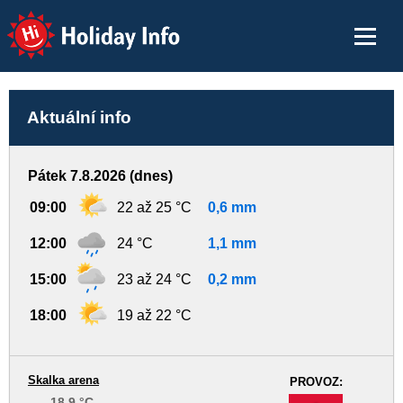
Holiday Info
Aktuální info
Pátek 7.8.2026 (dnes)
09:00
22 až 25 °C
0,6 mm
12:00
24 °C
1,1 mm
15:00
23 až 24 °C
0,2 mm
18:00
19 až 22 °C
Skalka arena
PROVOZ:
18.9 °C
-