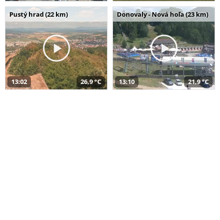
Pustý hrad (22 km)
Donovaly - Nová hoľa (23 km)
13:02
26,9 °C
13:10
21,9 °C