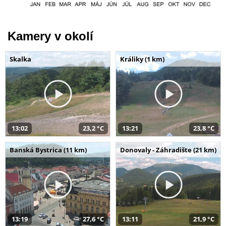
Kamery v okolí
Skalka
Králiky (1 km)
13:02
23,2 °C
13:21
23,8 °C
Banská Bystrica (11 km)
Donovaly - Záhradište (21 km)
13:19
27,6 °C
13:11
21,9 °C