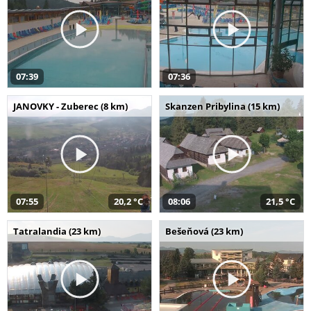
07:39
07:36
JANOVKY - Zuberec (8 km)
Skanzen Pribylina (15 km)
07:55
20,2 °C
08:06
21,5 °C
Tatralandia (23 km)
Bešeňová (23 km)