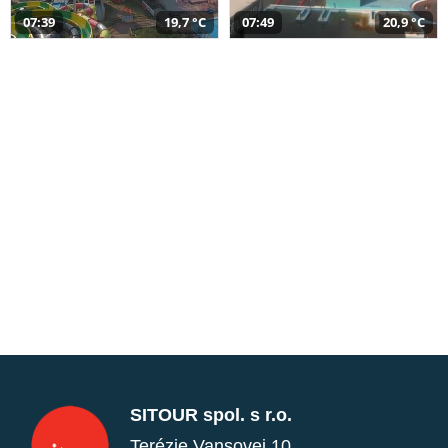
07:39
19,7 °C
07:49
20,9 °C
SITOUR spol. s r.o.
Terézie Vansovej 10