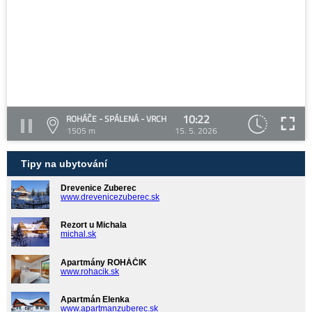
10:22
ROHÁČE - SPÁLENÁ - VRCH
1505 m
15. 5. 2026
Tipy na ubytování
Drevenice Zuberec
www.drevenicezuberec.sk
Rezort u Michala
michal.sk
Apartmány ROHÁČIK
www.rohacik.sk
Apartmán Elenka
www.apartmanzuberec.sk