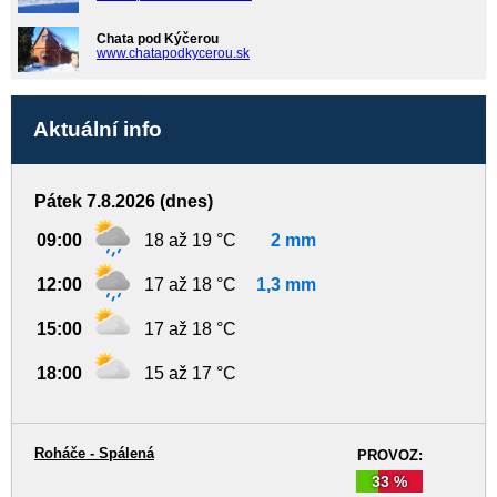
Chata pod Kýčerou
www.chatapodkycerou.sk
Aktuální info
Pátek 7.8.2026 (dnes)
09:00
18 až 19 °C
2 mm
12:00
17 až 18 °C
1,3 mm
15:00
17 až 18 °C
18:00
15 až 17 °C
Roháče - Spálená
PROVOZ:
33 %