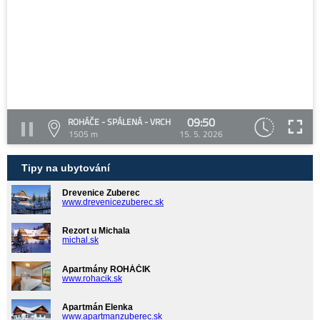
09:50
ROHÁČE - SPÁLENÁ - VRCH
1505 m
15. 5. 2026
Tipy na ubytování
Drevenice Zuberec
www.drevenicezuberec.sk
Rezort u Michala
michal.sk
Apartmány ROHÁČIK
www.rohacik.sk
Apartmán Elenka
www.apartmanzuberec.sk