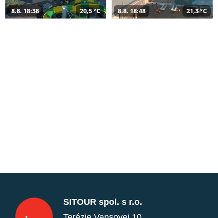
8.8. 18:38
20,5 °C
8.8. 18:48
21,3 °C
SITOUR spol. s r.o.
Terézie Vansovej 10