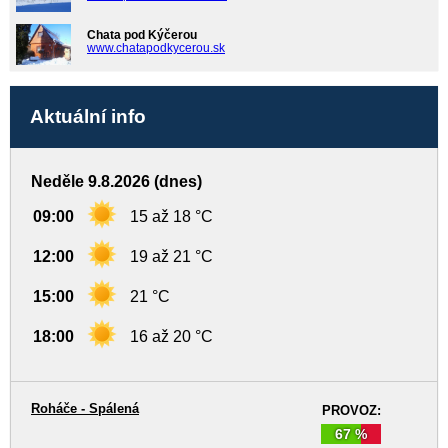
Chata pod Kýčerou
www.chatapodkycerou.sk
Aktuální info
Neděle 9.8.2026 (dnes)
09:00
15 až 18 °C
12:00
19 až 21 °C
15:00
21 °C
18:00
16 až 20 °C
Roháče - Spálená
PROVOZ:
67 %