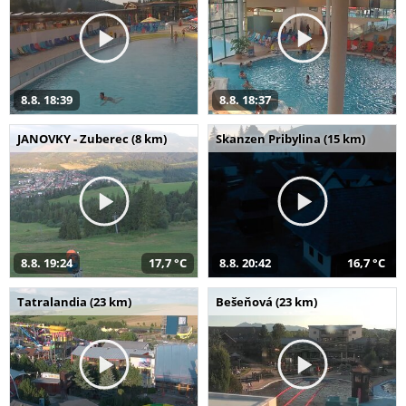
8.8. 18:39
8.8. 18:37
JANOVKY - Zuberec (8 km)
Skanzen Pribylina (15 km)
8.8. 19:24
17,7 °C
8.8. 20:42
16,7 °C
Tatralandia (23 km)
Bešeňová (23 km)