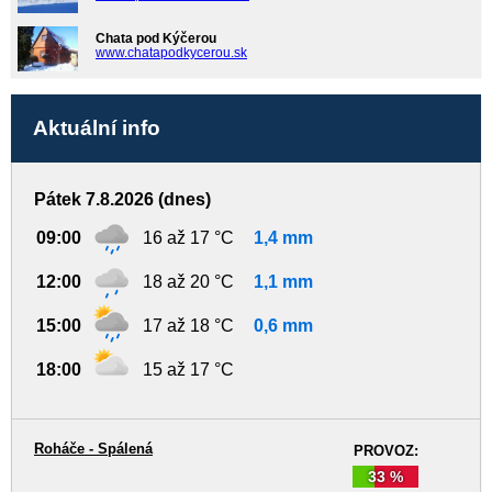
Chata pod Kýčerou
www.chatapodkycerou.sk
Aktuální info
Pátek 7.8.2026 (dnes)
09:00
16 až 17 °C
1,4 mm
12:00
18 až 20 °C
1,1 mm
15:00
17 až 18 °C
0,6 mm
18:00
15 až 17 °C
Roháče - Spálená
PROVOZ:
33 %