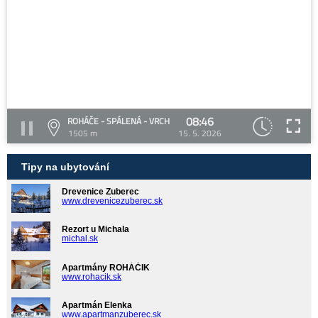
08:46
ROHÁČE - SPÁLENÁ - VRCH
1505 m
15. 5. 2026
Tipy na ubytování
Drevenice Zuberec
www.drevenicezuberec.sk
Rezort u Michala
michal.sk
Apartmány ROHÁČIK
www.rohacik.sk
Apartmán Elenka
www.apartmanzuberec.sk