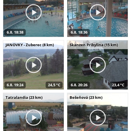
6.8. 18:38
6.8. 18:36
JANOVKY - Zuberec (8 km)
Skanzen Pribylina (15 km)
6.8. 19:24
24,5 °C
6.8. 20:26
23,4 °C
Tatralandia (23 km)
Bešeňová (23 km)