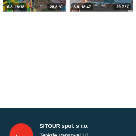
6.8. 18:38
28,8 °C
6.8. 18:47
29,7 °C
SITOUR spol. s r.o.
Terézie Vansovej 10