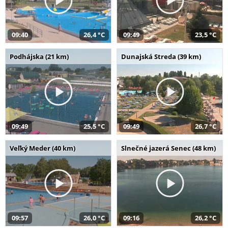
09:40
26,4 °C
09:49
23,5 °C
Podhájska (21 km)
Dunajská Streda (39 km)
09:49
25,5 °C
09:49
26,7 °C
Veľký Meder (40 km)
Slnečné jazerá Senec (48 km)
09:57
26,0 °C
09:16
26,2 °C