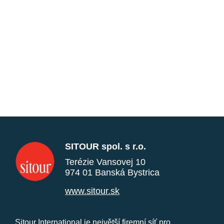
SITOUR spol. s r.o.
Terézie Vansovej 10
974 01 Banská Bystrica
www.sitour.sk
Sitour International je největší firemní síť pro