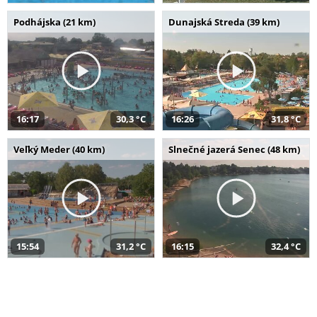
Podhájska (21 km)
Dunajská Streda (39 km)
16:17
30,3 °C
16:26
31,8 °C
Veľký Meder (40 km)
Slnečné jazerá Senec (48 km)
15:54
31,2 °C
16:15
32,4 °C