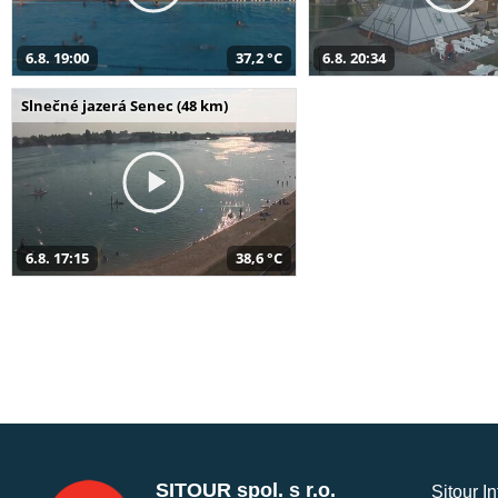
6.8. 19:00
37,2 °C
6.8. 20:34
Slnečné jazerá Senec (48 km)
6.8. 17:15
38,6 °C
SITOUR spol. s r.o.
Sitour I