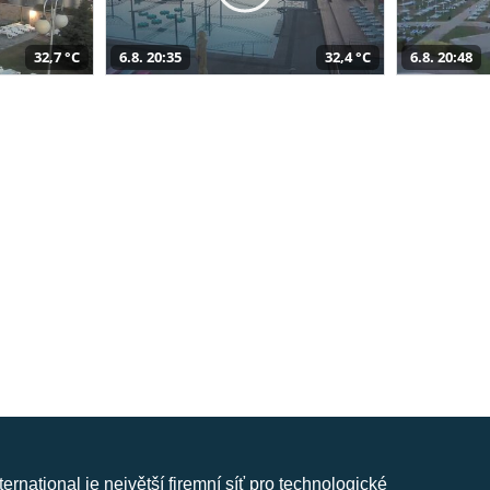
32,7 °C
6.8. 20:35
32,4 °C
6.8. 20:48
nternational je největší firemní síť pro technologické