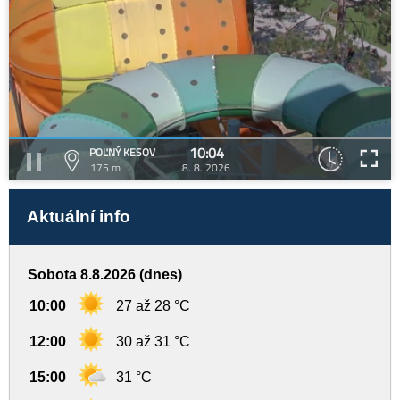
10:04
POĽNÝ KESOV
175 m
8. 8. 2026
Aktuální info
Sobota 8.8.2026 (dnes)
10:00
27 až 28 °C
12:00
30 až 31 °C
15:00
31 °C