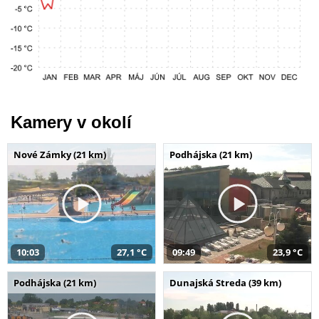
Kamery v okolí
Nové Zámky (21 km)
Podhájska (21 km)
10:03
27,1 °C
09:49
23,9 °C
Podhájska (21 km)
Dunajská Streda (39 km)