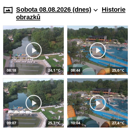
Sobota 08.08.2026 (dnes)
Historie
obrazků
08:18
24,1 °C
08:44
25,0 °C
09:07
25,7 °C
10:04
27,4 °C