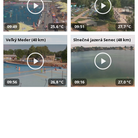
09:49
25,6 °C
09:51
27,7 °C
Veľký Meder (40 km)
Slnečné jazerá Senec (48 km)
09:56
26,8 °C
09:16
27,0 °C